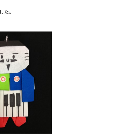
。
した。