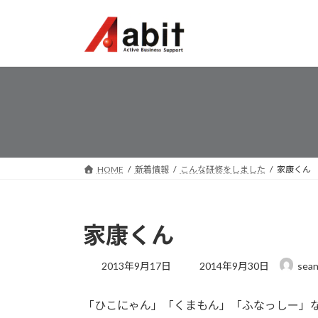
コ
ナ
ン
ビ
テ
ゲ
ン
ー
ツ
シ
へ
ョ
ス
ン
キ
に
ッ
移
プ
動
HOME
新着情報
こんな研修をしました
家康くん
家康くん
最
2013年9月17日
2014年9月30日
sea
終
更
「ひこにゃん」「くまもん」「ふなっしー」な
新