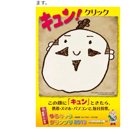
日
ます。
時
: