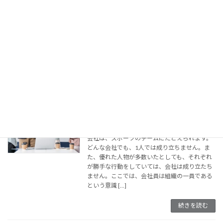
2024年11月1日
目的のない仕事はありません。期日や納期な
ど、期限のない仕事もありません。これらを果
たせないと、ビジネスパーソンとしてのあなた
の評価も下がってしまいます。 いい仕事をする
には、まず的確な状況把握が必要です。ここで
は、「仕事 […]
続きを読む
仕事は組織で動く
ビジネスマナー
2024年10月7日
会社は、スポーツのチームにたとえられます。
どんな会社でも、1人では成り立ちません。ま
た、優れた人物が多数いたとしても、それぞれ
が勝手な行動をしていては、会社は成り立たち
ません。ここでは、会社員は組織の一員である
という意識 […]
続きを読む