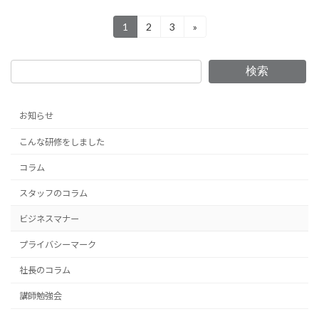
投
1
2
3
»
固
固
固
定
定
定
稿
ペ
ペ
ペ
ー
ー
ー
の
検索
ジ
ジ
ジ
ペ
お知らせ
ー
こんな研修をしました
ジ
送
コラム
り
スタッフのコラム
ビジネスマナー
プライバシーマーク
社長のコラム
講師勉強会