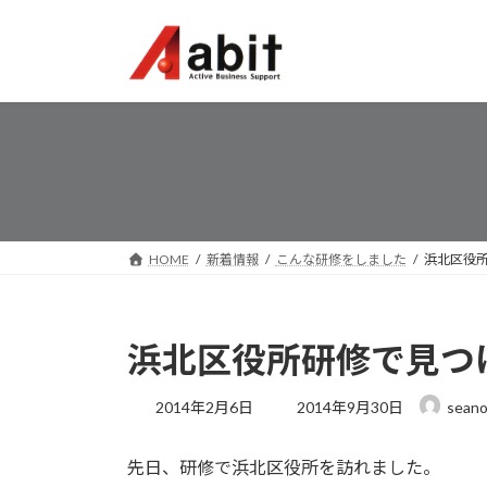
コ
ナ
ン
ビ
テ
ゲ
ン
ー
ツ
シ
へ
ョ
ス
ン
キ
に
ッ
移
プ
動
HOME
新着情報
こんな研修をしました
浜北区役
浜北区役所研修で見つ
最
2014年2月6日
2014年9月30日
sean
終
更
先日、研修で浜北区役所を訪れました。
新