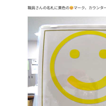
日
時
職員さんの名札に黄色の
マーク、カウンタ
: