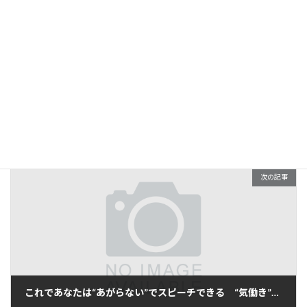
前の記事
仕事の基本～「報連相」は組織の血液 “気働き”コミュニケーション術⑲
2017年4月1日
次の記事
これであなたは“あがらない”でスピーチできる “気働き”コミュニケーション術22