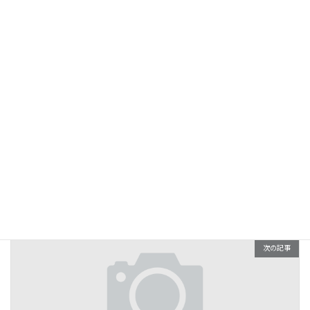
を働かせるのです。
社長のコラム
カテゴリー
前の記事
メールは不完全なツール～送りっぱなしは危険！ - “Ｅメール”コミュニケーション術①
2018年5月1日
次の記事