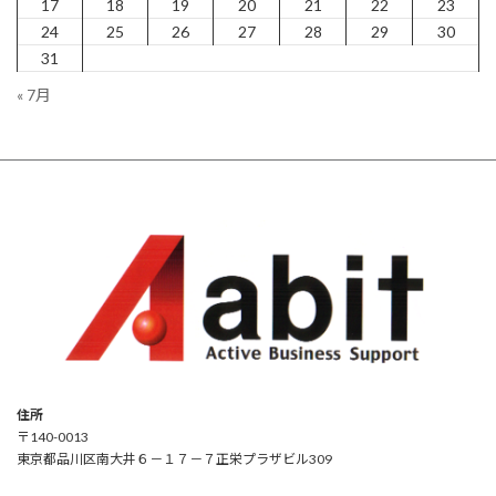
17
18
19
20
21
22
23
24
25
26
27
28
29
30
31
« 7月
住所
〒140-0013
東京都品川区南大井６－１７－７正栄プラザビル309