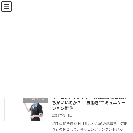
コ
ナ
ン
ビ
テ
ゲ
ン
ー
ツ
シ
へ
ョ
新着情報
ス
ン
キ
に
ッ
移
プ
動
HOME
新着情報
2026年4月
2026年4月
キャビンアテンダントの接遇はなぜ気持
社長のコラム
ちがいいのか？ - “気働き”コミュニケー
ション術⑧
2026年4月1日
相手の期待値を上回ること 以前の記事で「気働
き」の例として、キャビンアテンダントさん